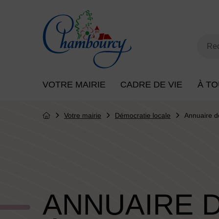
Menu de raccourcis
Retour à l'accueil
Mot
Rec
Menu principal du site
VOTRE MAIRIE
CADRE DE VIE
À TO
Votre mairie
Démocratie locale
Annuaire d
Page d'accueil du site
ANNUAIRE 