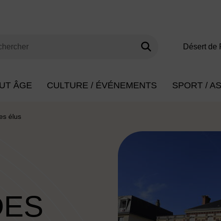
Lancer la rech
s clés de minimum 3 caractères
Désert de 
herche
UT ÂGE
CULTURE / ÉVÉNEMENTS
SPORT / A
es élus
DES