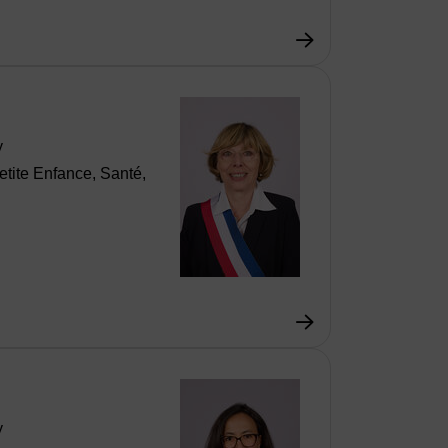
y
etite Enfance, Santé,
y