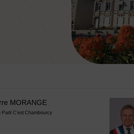
Image d'illustration de Annuai
icipal
erre MORANGE
e Parti C'est Chambourcy