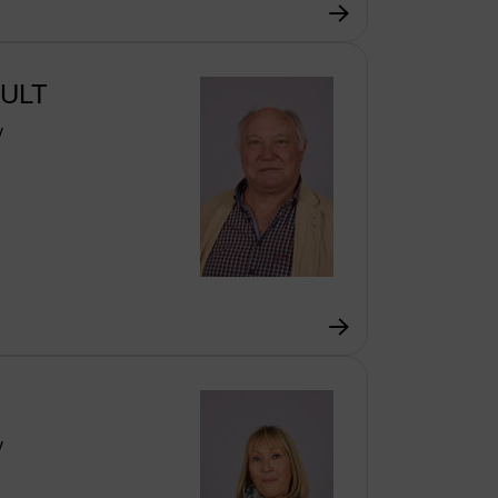
OULT
y
y