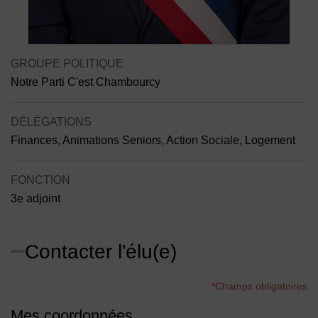
Contenu de la fiche d'annuaire
GROUPE POLITIQUE
Notre Parti C'est Chambourcy
DÉLÉGATIONS
Finances, Animations Seniors, Action Sociale, Logement
FONCTION
3e adjoint
Contacter l'élu(e)
*Champs obligatoires
Mes coordonnées