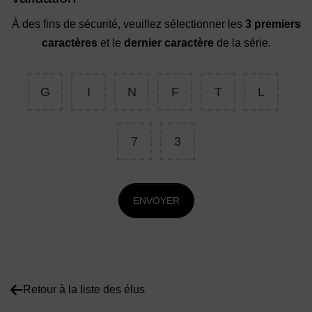
À des fins de sécurité, veuillez sélectionner les
3 premiers
caractères
et le
dernier caractère
de la série.
G
I
N
F
T
L
7
3
ENVOYER
Retour à la liste des élus