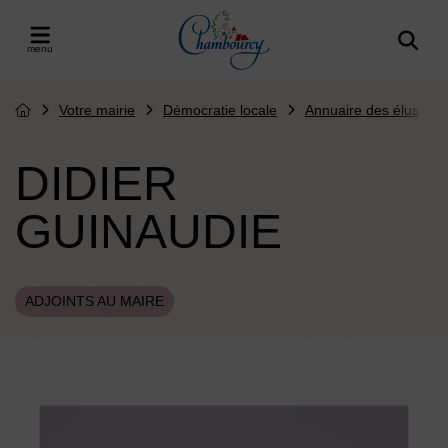
Menu de raccourcis
Retour à l'accueil
er le menu
Votre mairie
Démocratie locale
Annuaire des élus
Page d'accueil du site
DIDIER
GUINAUDIE
ADJOINTS AU MAIRE