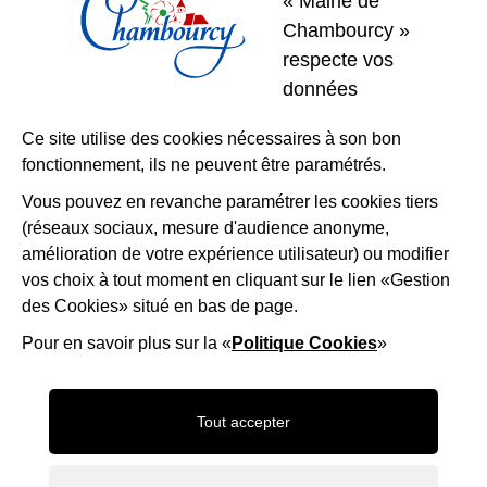
« Mairie de
01 39 22 31 31
Nous contacter
Chambourcy »
respecte vos
Restons
données
connectés
Ce site utilise des cookies nécessaires à son bon
fonctionnement, ils ne peuvent être paramétrés.
Télécharger l’application
Vous pouvez en revanche paramétrer les cookies tiers
(réseaux sociaux, mesure d'audience anonyme,
Nous suivre
Facebook
Instagram
LinkedIn
amélioration de votre expérience utilisateur) ou modifier
vos choix à tout moment en cliquant sur le lien «Gestion
des Cookies» situé en bas de page.
Mentions légales
Accessibilité
Plan du site
Politique d'utilisation des cookies
Gestion des cookies
Pour en savoir plus sur la «
Politique Cookies
»
Maison-Andre-Derain
Desert-Retz
Saint-ge
Tout accepter
Frame_9
OTISGBS