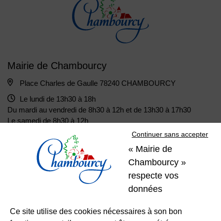
Mairie de Chambourcy
Place Charles de Gaulle 78240 CHAMBOURCY
Le lundi de 13h30 à 18h
Du mardi au vendredi de 8h30 à 12h et de 13h30 à 17h30
Le samedi de 8h30 à 12h
Continuer sans accepter
« Mairie de
01 39 22 31 31
Nous contacter
Chambourcy »
respecte vos
Restons
données
connectés
Ce site utilise des cookies nécessaires à son bon