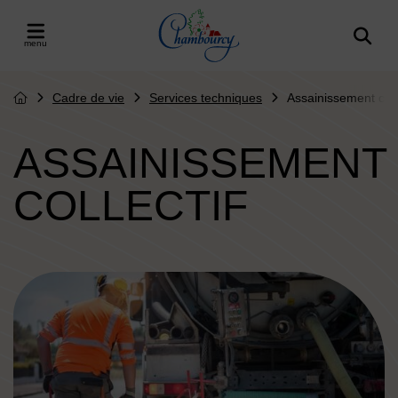
Menu de raccourcis
Retour à l'accueil
er le menu
Cadre de vie
Services techniques
Assainissement colle
Page d'accueil du site
ASSAINISSEMENT
COLLECTIF