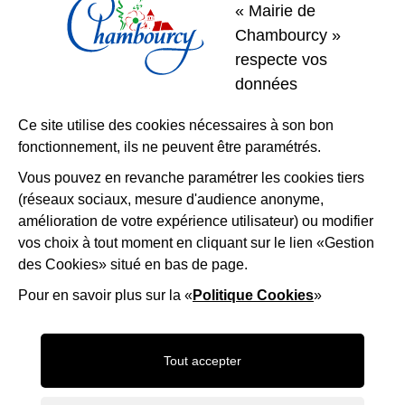
« Mairie de
01 39 22 31 31
Nous contacter
Chambourcy »
respecte vos
Restons
données
connectés
Ce site utilise des cookies nécessaires à son bon
fonctionnement, ils ne peuvent être paramétrés.
Télécharger l’application
Vous pouvez en revanche paramétrer les cookies tiers
(réseaux sociaux, mesure d'audience anonyme,
Nous suivre
Facebook
Instagram
LinkedIn
amélioration de votre expérience utilisateur) ou modifier
vos choix à tout moment en cliquant sur le lien «Gestion
des Cookies» situé en bas de page.
Mentions légales
Accessibilité
Plan du site
Politique d'utilisation des cookies
Gestion des cookies
Pour en savoir plus sur la «
Politique Cookies
»
Maison-Andre-Derain
Desert-Retz
Saint-ge
Tout accepter
Frame_9
OTISGBS