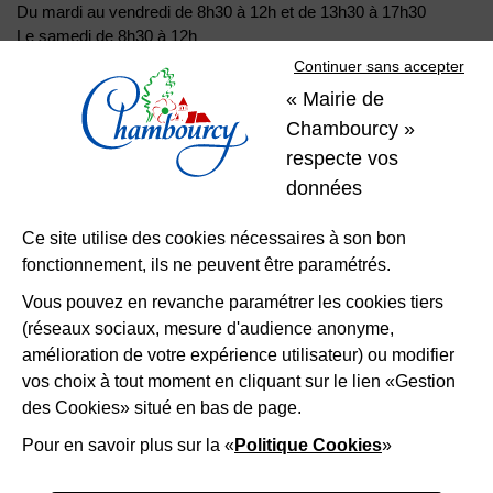
Du mardi au vendredi de 8h30 à 12h et de 13h30 à 17h30
Le samedi de 8h30 à 12h
Continuer sans accepter
« Mairie de
01 39 22 31 31
Nous contacter
Chambourcy »
respecte vos
Restons
données
connectés
Ce site utilise des cookies nécessaires à son bon
fonctionnement, ils ne peuvent être paramétrés.
Télécharger l’application
Vous pouvez en revanche paramétrer les cookies tiers
(réseaux sociaux, mesure d'audience anonyme,
Nous suivre
Facebook
Instagram
LinkedIn
amélioration de votre expérience utilisateur) ou modifier
vos choix à tout moment en cliquant sur le lien «Gestion
des Cookies» situé en bas de page.
Mentions légales
Accessibilité
Plan du site
Politique d'utilisation des cookies
Gestion des cookies
Pour en savoir plus sur la «
Politique Cookies
»