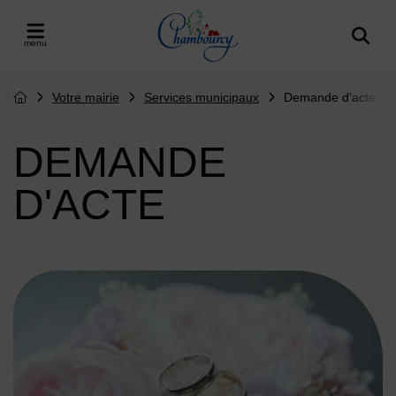
Menu de raccourcis
Retour à l'accueil
er le menu
Votre mairie
Services municipaux
Demande d'acte
Page d'accueil du site
DEMANDE
D'ACTE