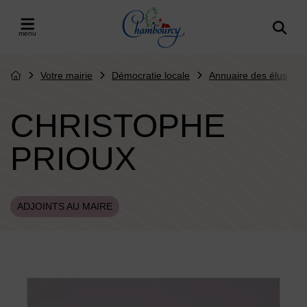
Menu de raccourcis
Retour à l'accueil
er le menu
Votre mairie
Démocratie locale
Annuaire des élus
Page d'accueil du site
CHRISTOPHE
PRIOUX
ADJOINTS AU MAIRE