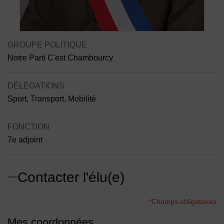
Contenu de la fiche d'annuaire
GROUPE POLITIQUE
Notre Parti C'est Chambourcy
DÉLÉGATIONS
Sport, Transport, Mobilité
FONCTION
7e adjoint
Contacter l'élu(e)
*Champs obligatoires
Mes coordonnées