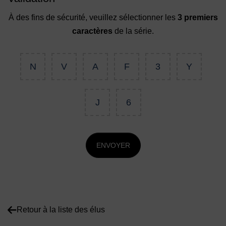
À des fins de sécurité, veuillez sélectionner les
3 premiers
caractères
de la série.
N
V
A
F
3
Y
J
6
ENVOYER
Retour à la liste des élus