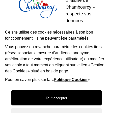
« Mairie de
01 39 22 31 31
Nous contacter
Chambourcy »
respecte vos
Restons
données
connectés
Ce site utilise des cookies nécessaires à son bon
fonctionnement, ils ne peuvent être paramétrés.
Télécharger l’application
Vous pouvez en revanche paramétrer les cookies tiers
(réseaux sociaux, mesure d'audience anonyme,
Nous suivre
Facebook
Instagram
LinkedIn
amélioration de votre expérience utilisateur) ou modifier
vos choix à tout moment en cliquant sur le lien «Gestion
des Cookies» situé en bas de page.
Mentions légales
Accessibilité
Plan du site
Politique d'utilisation des cookies
Gestion des cookies
Pour en savoir plus sur la «
Politique Cookies
»
Maison-Andre-Derain
Desert-Retz
Saint-ge
Tout accepter
Frame_9
OTISGBS