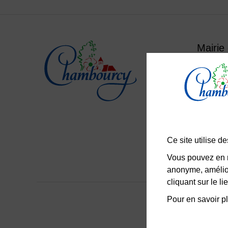
Mairie
Place
Le lun
Du mar
Le sam
01
Ce site utilise 
Vous pouvez en r
anonyme, amélior
cliquant sur le 
Mentions lég
Pour en savoir pl