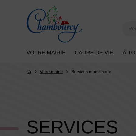
Menu de raccourcis
Retour à l'accueil
Mot
Rec
Menu principal du site
VOTRE MAIRIE
CADRE DE VIE
À TO
Votre mairie
Services municipaux
Page d'accueil du site
SERVICES