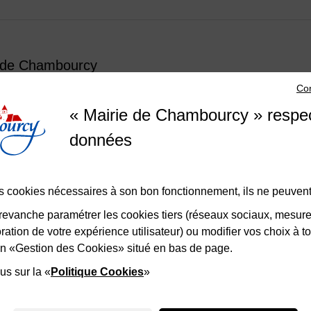
 de Chambourcy
Con
 Charles de Gaulle 78240 CHAMBOURCY
« Mairie de Chambourcy » respe
di de 13h30 à 18h
di au vendredi de 8h30 à 12h et de 13h30 à 17h30
données
edi de 8h30 à 12h
 39 22 31 31
Nous contacter
des cookies nécessaires à son bon fonctionnement, ils ne peuvent
evanche paramétrer les cookies tiers (réseaux sociaux, mesur
ation de votre expérience utilisateur) ou modifier vos choix à 
lien «Gestion des Cookies» situé en bas de page.
ales
Accessibilité
Plan du site
Politique d'utilisation des cookies
Gestion
us sur la «
Politique Cookies
»
Maison-Andre-Derain
Desert-Retz
Saint-germain-bouclesd
F