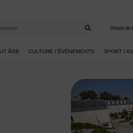
Lancer la rech
s clés de minimum 3 caractères
Désert de 
herche
UT ÂGE
CULTURE / ÉVÉNEMENTS
SPORT / A