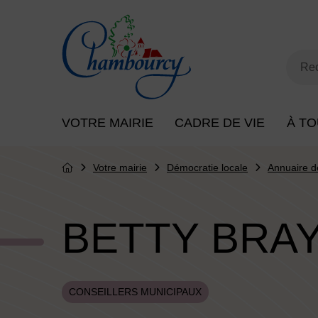
Menu de raccourcis
Retour à l'accueil
Mot
Rec
Menu principal du site
VOTRE MAIRIE
CADRE DE VIE
À TO
Votre mairie
Démocratie locale
Annuaire d
Page d'accueil du site
BETTY BRA
CONSEILLERS MUNICIPAUX