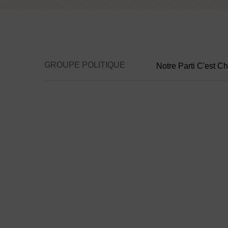
Contenu de la fiche d'a
GROUPE POLITIQUE
Notre Parti C'est 