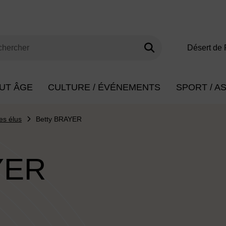
Lancer la rech
s clés de minimum 3 caractères
Désert de 
herche
UT ÂGE
CULTURE / ÉVÉNEMENTS
SPORT / A
es élus
Betty BRAYER
YER