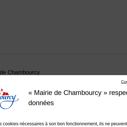
 de Chambourcy
Con
 Charles de Gaulle 78240 CHAMBOURCY
« Mairie de Chambourcy » respe
di de 13h30 à 18h
di au vendredi de 8h30 à 12h et de 13h30 à 17h30
données
edi de 8h30 à 12h
 39 22 31 31
Nous contacter
des cookies nécessaires à son bon fonctionnement, ils ne peuvent