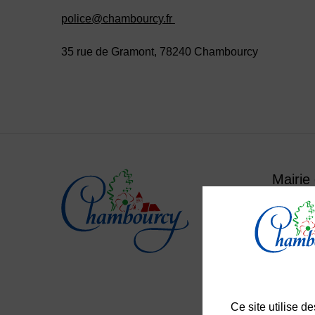
police@chambourcy.fr
35 rue de Gramont, 78240 Chambourcy
Mairie
Place
Le lun
Du mar
Le sam
01
Ce site utilise 