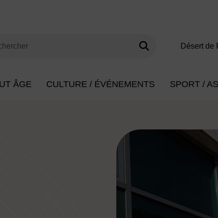
Lancer la rech
s clés de minimum 3 caractères
Désert de 
herche
UT ÂGE
CULTURE / ÉVÉNEMENTS
SPORT / A