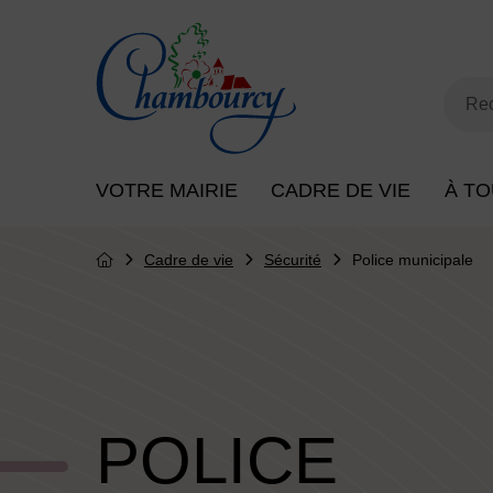
Menu de raccourcis
Retour à l'accueil
Mot
Rec
Menu principal du site
VOTRE MAIRIE
CADRE DE VIE
À TO
Cadre de vie
Sécurité
Police municipale
Page d'accueil du site
POLICE