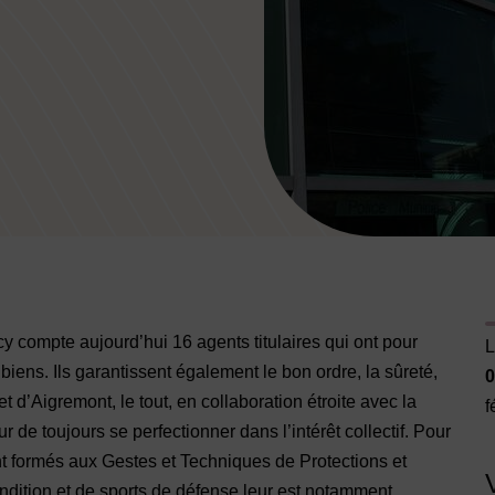
E
Image d'illustration de Police
 compte aujourd’hui 16 agents titulaires qui ont pour
L
biens. Ils garantissent également le bon ordre, la sûreté,
0
t d’Aigremont, le tout, en collaboration étroite avec la
f
de toujours se perfectionner dans l’intérêt collectif. Pour
nt formés aux Gestes et Techniques de Protections et
ondition et de sports de défense leur est notamment