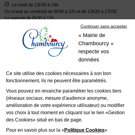
Le lundi de 13h30 à 18h
Du mardi au vendredi de 8h30 à 12h et de 13h30 à 17h30
Le samedi de 8h30 à 12h
Continuer sans accepter
« Mairie de
01 39 22 31 31
Nous contacter
Chambourcy »
respecte vos
Restons
données
connectés
Ce site utilise des cookies nécessaires à son bon
fonctionnement, ils ne peuvent être paramétrés.
Télécharger l’application
Vous pouvez en revanche paramétrer les cookies tiers
(réseaux sociaux, mesure d'audience anonyme,
Nous suivre
Facebook
Instagram
LinkedIn
amélioration de votre expérience utilisateur) ou modifier
vos choix à tout moment en cliquant sur le lien «Gestion
des Cookies» situé en bas de page.
Mentions légales
Accessibilité
Plan du site
Politique d'utilisation des cookies
Gestion des cookies
Pour en savoir plus sur la «
Politique Cookies
»