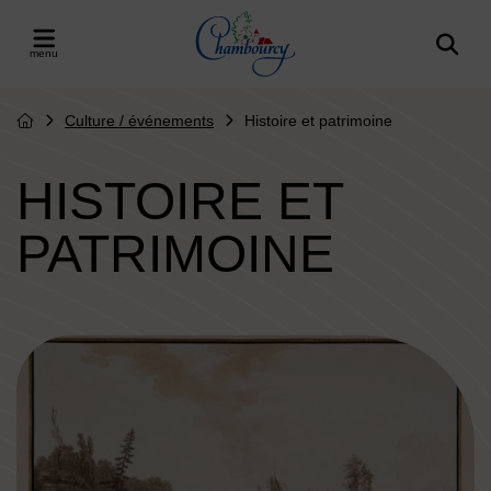
Menu de raccourcis
Retour à l'accueil
er le menu
Culture / événements
Histoire et patrimoine
Page d'accueil du site
HISTOIRE ET
PATRIMOINE