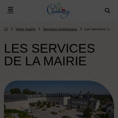
Menu de raccourcis
Retour à l'accueil
er le menu
Votre mairie
Services municipaux
Les services de la M
Page d'accueil du site
LES SERVICES
DE LA MAIRIE