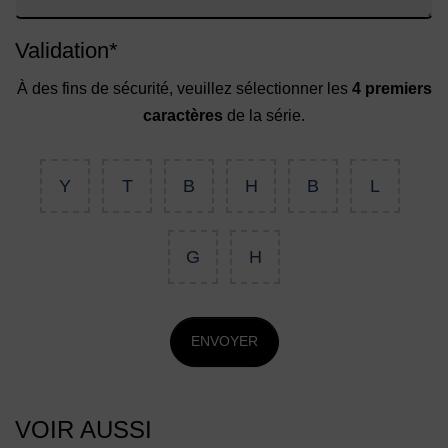
Validation
*
À des fins de sécurité, veuillez sélectionner les
4 premiers
caractères
de la série.
Y
T
B
H
B
L
G
H
ENVOYER
VOIR AUSSI