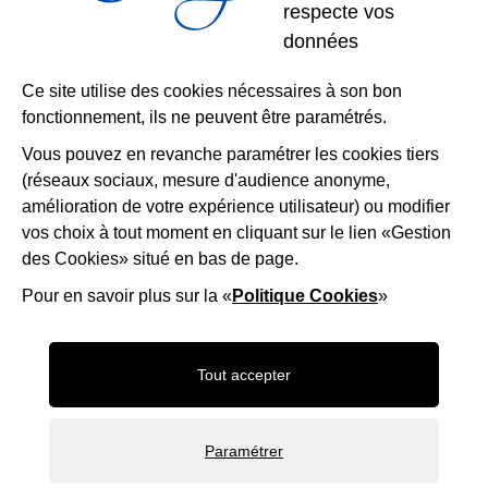
respecte vos
Restons
données
connectés
Ce site utilise des cookies nécessaires à son bon
fonctionnement, ils ne peuvent être paramétrés.
Télécharger l’application
Vous pouvez en revanche paramétrer les cookies tiers
(réseaux sociaux, mesure d'audience anonyme,
Nous suivre
Facebook
Instagram
LinkedIn
amélioration de votre expérience utilisateur) ou modifier
vos choix à tout moment en cliquant sur le lien «Gestion
des Cookies» situé en bas de page.
Mentions légales
Accessibilité
Plan du site
Politique d'utilisation des cookies
Gestion des cookies
Pour en savoir plus sur la «
Politique Cookies
»
Maison-Andre-Derain
Desert-Retz
Saint-ge
Tout accepter
Frame_9
OTISGBS
Paramétrer