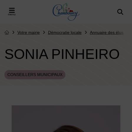
Menu de raccourcis
Retour à l'accueil
er le menu
Votre mairie
Démocratie locale
Annuaire des élus
Page d'accueil du site
SONIA PINHEIRO
CONSEILLERS MUNICIPAUX