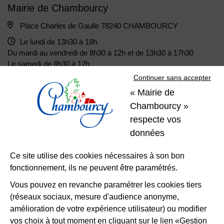
Mairie de Chambourcy
Place Charles de Gaulle 78240 CHAMBOURCY
Le lundi de 13h30 à 18h
Du mardi au vendredi de 8h30 à 12h et de 13h30 à 17h30
Le samedi de 8h30 à 12h
Continuer sans accepter
« Mairie de
01 39 22 31 31
Nous contacter
Chambourcy »
respecte vos
Restons
données
connectés
Ce site utilise des cookies nécessaires à son bon
fonctionnement, ils ne peuvent être paramétrés.
Télécharger l’application
Vous pouvez en revanche paramétrer les cookies tiers
(réseaux sociaux, mesure d'audience anonyme,
Nous suivre
Facebook
Instagram
LinkedIn
amélioration de votre expérience utilisateur) ou modifier
vos choix à tout moment en cliquant sur le lien «Gestion