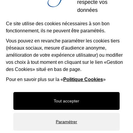
respecte vos
Restons
données
connectés
Ce site utilise des cookies nécessaires à son bon
fonctionnement, ils ne peuvent être paramétrés.
Télécharger l’application
Vous pouvez en revanche paramétrer les cookies tiers
(réseaux sociaux, mesure d'audience anonyme,
Nous suivre
Facebook
Instagram
LinkedIn
amélioration de votre expérience utilisateur) ou modifier
vos choix à tout moment en cliquant sur le lien «Gestion
des Cookies» situé en bas de page.
Mentions légales
Accessibilité
Plan du site
Politique d'utilisation des cookies
Gestion des cookies
Pour en savoir plus sur la «
Politique Cookies
»
Maison-Andre-Derain
Desert-Retz
Saint-ge
Tout accepter
Frame_9
OTISGBS
Paramétrer