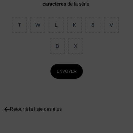
caractères
de la série.
T
W
L
K
8
V
B
X
ENVOYER
Retour à la liste des élus