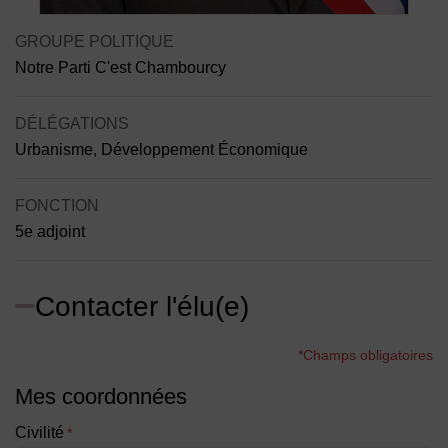
Contenu de la fiche d'annuaire
GROUPE POLITIQUE
Notre Parti C'est Chambourcy
DÉLÉGATIONS
Urbanisme, Développement Économique
FONCTION
5e adjoint
Contacter l'élu(e)
*Champs obligatoires
Mes coordonnées
Civilité
*