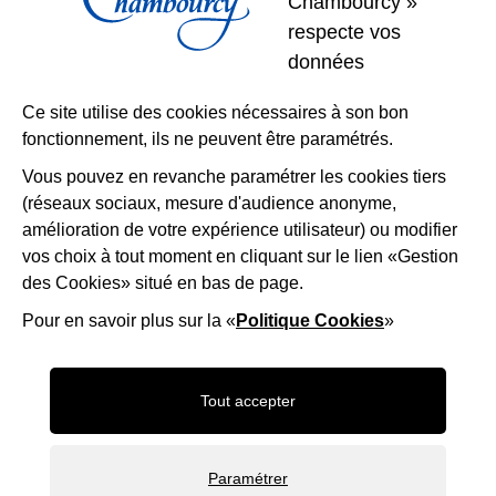
Chambourcy »
respecte vos
Restons
données
connectés
Ce site utilise des cookies nécessaires à son bon
fonctionnement, ils ne peuvent être paramétrés.
Télécharger l’application
Vous pouvez en revanche paramétrer les cookies tiers
(réseaux sociaux, mesure d'audience anonyme,
Nous suivre
Facebook
Instagram
LinkedIn
amélioration de votre expérience utilisateur) ou modifier
vos choix à tout moment en cliquant sur le lien «Gestion
des Cookies» situé en bas de page.
Mentions légales
Accessibilité
Plan du site
Politique d'utilisation des cookies
Gestion des cookies
Pour en savoir plus sur la «
Politique Cookies
»
Maison-Andre-Derain
Desert-Retz
Saint-ge
Tout accepter
Frame_9
OTISGBS
Paramétrer