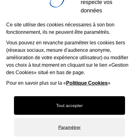
respecte vos
Restons
données
connectés
Ce site utilise des cookies nécessaires à son bon
fonctionnement, ils ne peuvent être paramétrés.
Télécharger l’application
Vous pouvez en revanche paramétrer les cookies tiers
(réseaux sociaux, mesure d'audience anonyme,
Nous suivre
Facebook
Instagram
LinkedIn
amélioration de votre expérience utilisateur) ou modifier
vos choix à tout moment en cliquant sur le lien «Gestion
des Cookies» situé en bas de page.
Mentions légales
Accessibilité
Plan du site
Politique d'utilisation des cookies
Gestion des cookies
Pour en savoir plus sur la «
Politique Cookies
»
Maison-Andre-Derain
Desert-Retz
Saint-ge
Tout accepter
Frame_9
OTISGBS
Paramétrer