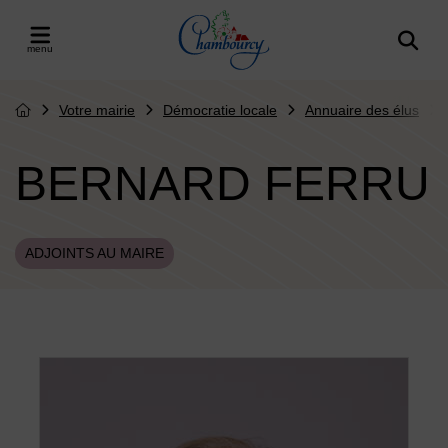
Menu de raccourcis
Retour à l'accueil
er le menu
Votre mairie
Démocratie locale
Annuaire des élus
Page d'accueil du site
BERNARD FERRU
ADJOINTS AU MAIRE