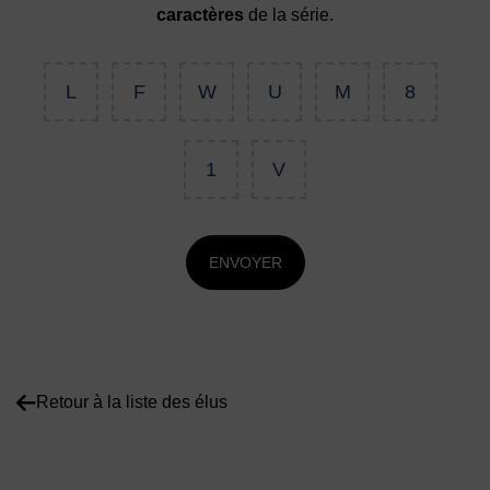
caractères
de la série.
L
F
W
U
M
8
1
V
ENVOYER
Retour à la liste des élus