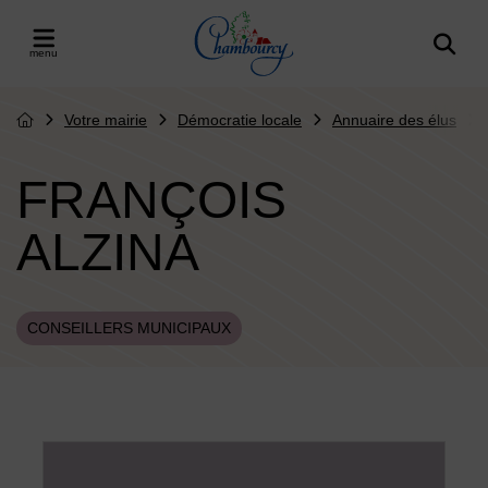
Menu de raccourcis
Retour à l'accueil
er le menu
Votre mairie
Démocratie locale
Annuaire des élus
Page d'accueil du site
FRANÇOIS
ALZINA
CONSEILLERS MUNICIPAUX