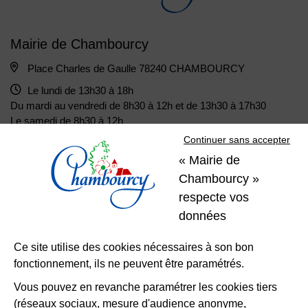
Mairie de Chambourcy
Place Charles de Gaulle 78240 CHAMBOURCY
Le lundi de 13h30 à 18h
Du mardi au vendredi de 8h30 à 12h et de 13h30 à 17h30
Le samedi de 8h30 à 12h
Continuer sans accepter
« Mairie de
01 39 22 31 31
Nous contacter
Chambourcy »
respecte vos
Restons
données
connectés
Ce site utilise des cookies nécessaires à son bon
fonctionnement, ils ne peuvent être paramétrés.
Télécharger l’application
Vous pouvez en revanche paramétrer les cookies tiers
(réseaux sociaux, mesure d'audience anonyme,