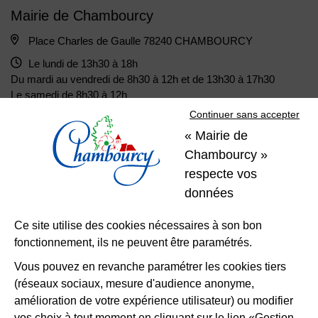
Mairie de Chambourcy
Place Charles de Gaulle 78240 CHAMBOURCY
Le lundi de 13h30 à 18h
Du mardi au vendredi de 8h30 à 12h et de 13h30 à 17h30
Le samedi de 8h30 à 12h
Continuer sans accepter
« Mairie de
01 39 22 31 31
Nous contacter
Chambourcy »
respecte vos
Restons
données
connectés
Ce site utilise des cookies nécessaires à son bon
fonctionnement, ils ne peuvent être paramétrés.
Télécharger l’application
Vous pouvez en revanche paramétrer les cookies tiers
(réseaux sociaux, mesure d'audience anonyme,
Nous suivre
Facebook
Instagram
LinkedIn
amélioration de votre expérience utilisateur) ou modifier
vos choix à tout moment en cliquant sur le lien «Gestion