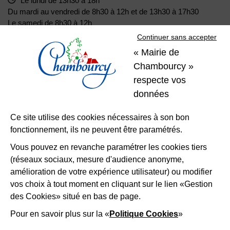
Le lundi de 13h30 à 18h
Du mardi au vendredi de 8h30 à 12h et de 13h30 à 17h30
Le samedi de 8h30 à 12h
Continuer sans accepter
« Mairie de
01 39 22 31 31
Nous contacter
Chambourcy »
respecte vos
Restons
données
connectés
Ce site utilise des cookies nécessaires à son bon
fonctionnement, ils ne peuvent être paramétrés.
Télécharger l’application
Vous pouvez en revanche paramétrer les cookies tiers
(réseaux sociaux, mesure d'audience anonyme,
Nous suivre
Facebook
Instagram
LinkedIn
amélioration de votre expérience utilisateur) ou modifier
vos choix à tout moment en cliquant sur le lien «Gestion
des Cookies» situé en bas de page.
Mentions légales
Accessibilité
Plan du site
Politique d'utilisation des cookies
Gestion des cookies
Pour en savoir plus sur la «
Politique Cookies
»