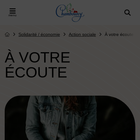
Menu de raccourcis
Retour à l'accueil
er le menu
Solidarité / économie
Action sociale
À votre écoute
Page d'accueil du site
À VOTRE
ÉCOUTE