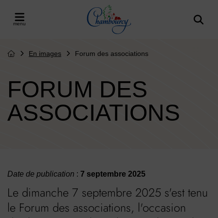
Menu de raccourcis
Retour à l'accueil
er le menu
En images
Forum des associations
Page d'accueil du site
FORUM DES
ASSOCIATIONS
Date de publication
:
7 septembre 2025
Le dimanche 7 septembre 2025 s'est tenu
le Forum des associations, l'occasion