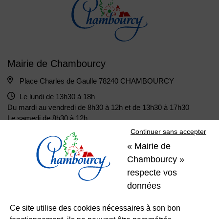
Mairie de Chambourcy
Place Charles de Gaulle 78240 CHAMBOURCY
Le lundi de 13h30 à 18h
Du mardi au vendredi de 8h30 à 12h et de 13h30 à 17h30
Le samedi de 8h30 à 12h
Continuer sans accepter
« Mairie de
01 39 22 31 31
Nous contacter
Chambourcy »
respecte vos
Restons
données
connectés
Ce site utilise des cookies nécessaires à son bon