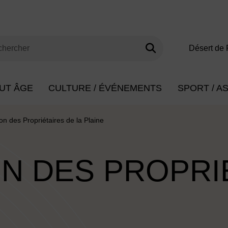
Lancer la rech
s clés de minimum 3 caractères
Désert de 
herche
UT ÂGE
CULTURE / ÉVÉNEMENTS
SPORT / A
on des Propriétaires de la Plaine
N DES PROPRI