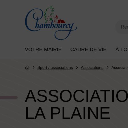
Menu de raccourcis
Retour à l'accueil
Mot
Rec
Menu principal du site
VOTRE MAIRIE
CADRE DE VIE
À TO
Sport / associations
Associations
Associati
Page d'accueil du site
ASSOCIATIO
LA PLAINE