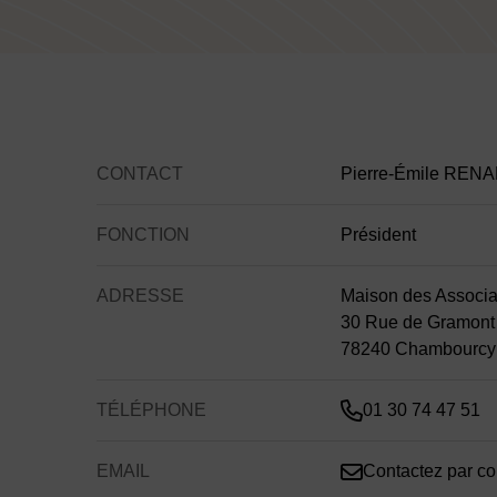
Contenu de la fiche d'a
CONTACT
Pierre-Émile REN
FONCTION
Président
ADRESSE
Maison des Associa
30 Rue de Gramont
78240 Chambourcy
TÉLÉPHONE
01 30 74 47 51
EMAIL
Contactez par cou