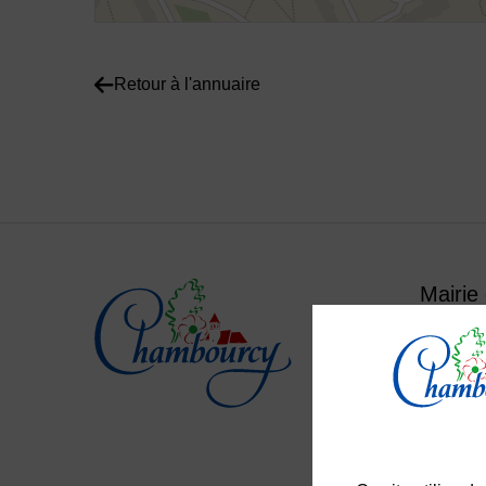
Retour à l'annuaire
Mairie
Place
Le lun
Du mar
Le sam