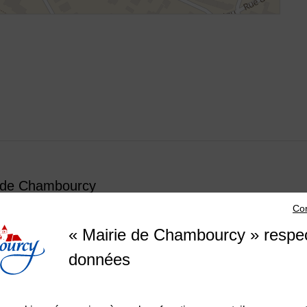
 de Chambourcy
Con
 Charles de Gaulle 78240 CHAMBOURCY
« Mairie de Chambourcy » respe
di de 13h30 à 18h
di au vendredi de 8h30 à 12h et de 13h30 à 17h30
données
edi de 8h30 à 12h