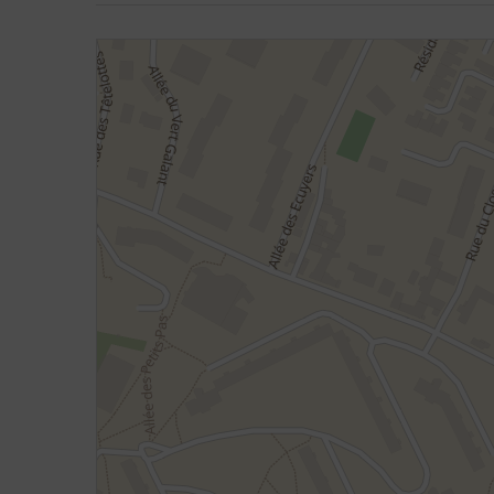
48.903808898481,2.04598575872026