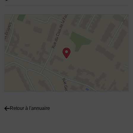
48.903808898481,2.04598575872026
Voir plan
Retour à l'annuaire