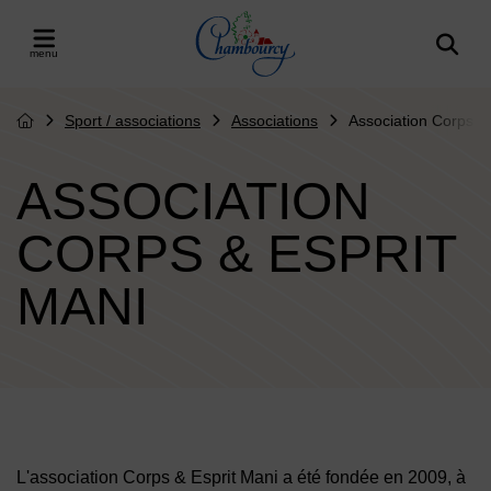
Menu de raccourcis
Retour à l'accueil
er le menu
Sport / associations
Associations
Association Corps &
Page d'accueil du site
ASSOCIATION
CORPS & ESPRIT
MANI
Contenu de la fiche d'annuaire
L'association Corps & Esprit Mani a été fondée en 2009, à