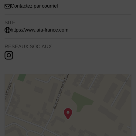
Contactez par courriel
SITE
https://www.aia-france.com
RÉSEAUX SOCIAUX
48.903808898481,2.04598575872026