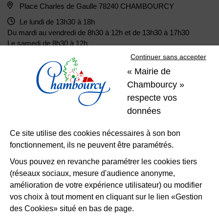
Place Charles de Gaulle 78240 CHAMBOURCY
Le lundi de 13h30 à 18h
Du mardi au vendredi de 8h30 à 12h et de 13h30 à 17h30
Le samedi de 8h30 à 12h
Continuer sans accepter
« Mairie de
01 39 22 31 31
Nous contacter
Chambourcy »
respecte vos
Restons
données
connectés
Ce site utilise des cookies nécessaires à son bon
fonctionnement, ils ne peuvent être paramétrés.
Télécharger l’application
Vous pouvez en revanche paramétrer les cookies tiers
(réseaux sociaux, mesure d'audience anonyme,
Nous suivre
Facebook
Instagram
LinkedIn
amélioration de votre expérience utilisateur) ou modifier
vos choix à tout moment en cliquant sur le lien «Gestion
des Cookies» situé en bas de page.
Mentions légales
Accessibilité
Plan du site