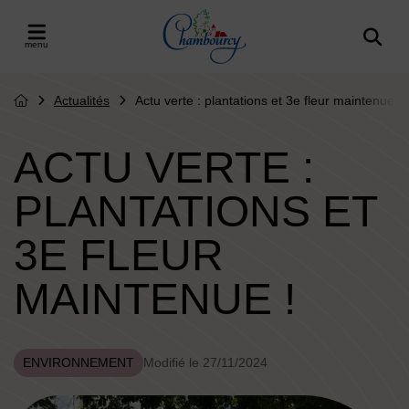
Menu de raccourcis
Retour à l'accueil
er le menu
Actualités
Actu verte : plantations et 3e fleur maintenue !
Page d'accueil du site
ACTU VERTE :
PLANTATIONS ET
3E FLEUR
MAINTENUE !
ENVIRONNEMENT
Modifié le 27/11/2024