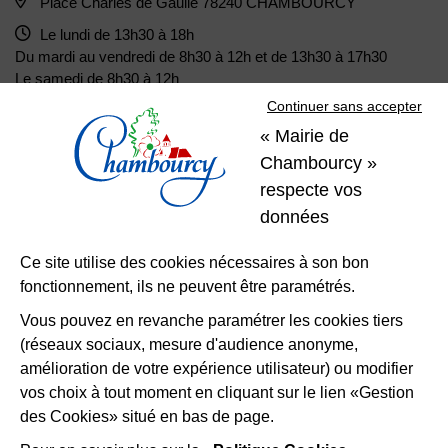
Place Charles de Gaulle 78240 CHAMBOURCY
Le lundi de 13h30 à 18h
Du mardi au vendredi de 8h30 à 12h et de 13h30 à 17h30
Le samedi de 8h30 à 12h
Continuer sans accepter
« Mairie de
01 39 22 31 31
Nous contacter
Chambourcy »
respecte vos
Restons
données
connectés
Ce site utilise des cookies nécessaires à son bon
fonctionnement, ils ne peuvent être paramétrés.
Télécharger l’application
Vous pouvez en revanche paramétrer les cookies tiers
(réseaux sociaux, mesure d'audience anonyme,
Nous suivre
Facebook
Instagram
LinkedIn
amélioration de votre expérience utilisateur) ou modifier
vos choix à tout moment en cliquant sur le lien «Gestion
des Cookies» situé en bas de page.
Mentions légales
Accessibilité
Plan du site
Politique d'utilisation des cookies
Gestion des cookies