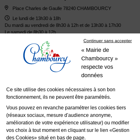
Place Charles de Gaulle 78240 CHAMBOURCY
Le lundi de 13h30 à 18h
Du mardi au vendredi de 8h30 à 12h et de 13h30 à 17h30
Le samedi de 8h30 à 12h
Continuer sans accepter
« Mairie de
01 39 22 31 31
Nous contacter
Chambourcy »
respecte vos
Restons
données
connectés
Ce site utilise des cookies nécessaires à son bon
fonctionnement, ils ne peuvent être paramétrés.
Télécharger l’application
Vous pouvez en revanche paramétrer les cookies tiers
(réseaux sociaux, mesure d'audience anonyme,
Nous suivre
Facebook
Instagram
LinkedIn
amélioration de votre expérience utilisateur) ou modifier
vos choix à tout moment en cliquant sur le lien «Gestion
des Cookies» situé en bas de page.
Mentions légales
Accessibilité
Plan du site