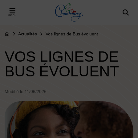
Menu de raccourcis
Retour à l'accueil
er le menu
Actualités
Vos lignes de Bus évoluent
Page d'accueil du site
VOS LIGNES DE
BUS ÉVOLUENT
Modifié le 11/06/2026