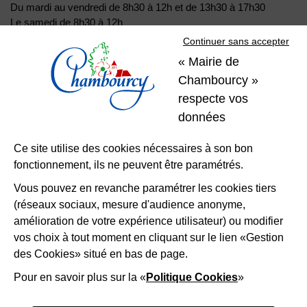
Du mardi au vendredi de 8h30 à 12h et de 13h30 à 17h30
Le samedi de 8h30 à 12h
Continuer sans accepter
« Mairie de
01 39 22 31 31
Nous contacter
Chambourcy »
respecte vos
Restons
données
connectés
Ce site utilise des cookies nécessaires à son bon
fonctionnement, ils ne peuvent être paramétrés.
Télécharger l’application
Vous pouvez en revanche paramétrer les cookies tiers
(réseaux sociaux, mesure d'audience anonyme,
Nous suivre
Facebook
Instagram
LinkedIn
amélioration de votre expérience utilisateur) ou modifier
vos choix à tout moment en cliquant sur le lien «Gestion
des Cookies» situé en bas de page.
Mentions légales
Accessibilité
Plan du site
Politique d'utilisation des cookies
Gestion des cookies
Pour en savoir plus sur la «
Politique Cookies
»