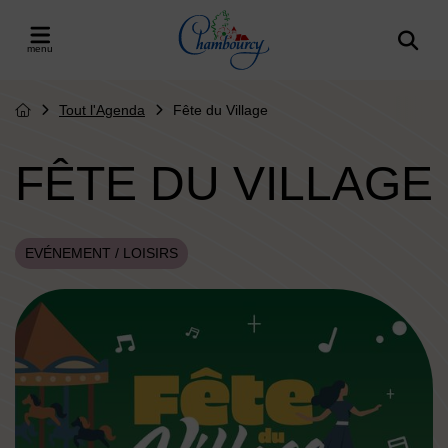
Menu de raccourcis
Retour à l'accueil
er le menu
Tout l'Agenda
Fête du Village
Page d'accueil du site
FÊTE DU VILLAGE
EVÉNEMENT / LOISIRS